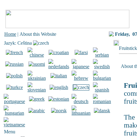
Home
| About this Website
Friday,
07
Jazyk: Ceština
Fruitstic
About th
Frui
comm
fruit
The 
mak
Menu
frui