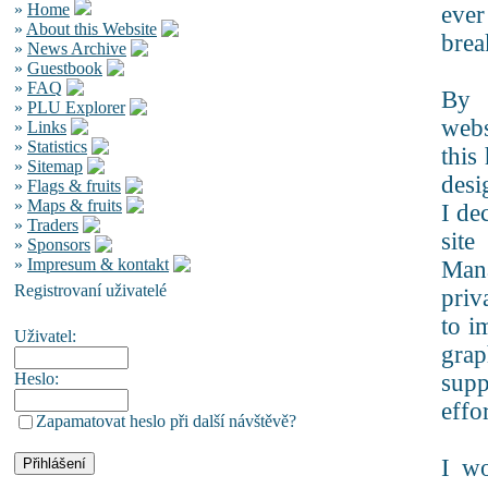
»
Home
ever
»
About this Website
brea
»
News Archive
»
Guestbook
»
FAQ
By s
»
PLU Explorer
webs
»
Links
»
Statistics
this
»
Sitemap
desi
»
Flags & fruits
»
Maps & fruits
I de
»
Traders
sit
»
Sponsors
»
Impresum & kontakt
Mana
Registrovaní uživatelé
priv
to i
Uživatel:
grap
Heslo:
supp
effor
Zapamatovat heslo při další návštěvě?
I wo