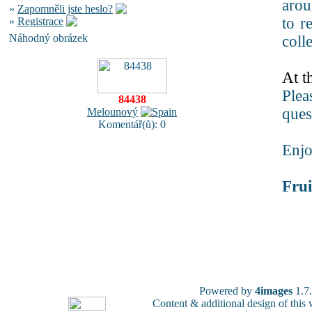
arou
»
Zapomněli jste heslo?
to r
»
Registrace
Náhodný obrázek
coll
At th
Plea
84438
ques
Melounový
Komentář(ů): 0
Enj
Frui
Powered by
4images
1.7
Content & additional design of thi