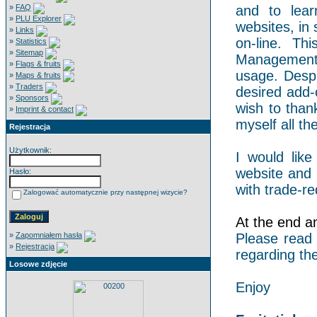
»
FAQ
and to lear
»
PLU Explorer
websites, in 
»
Links
on-line. Th
»
Statistics
»
Sitemap
Management 
»
Flags & fruits
usage. Despi
»
Maps & fruits
»
Traders
desired add-
»
Sponsors
wish to than
»
Imprint & contact
myself all the
Rejestracja
Użytkownik:
I would like
website and 
Hasło:
with trade-re
Zalogować automatycznie przy następnej wizycie?
At the end an 
»
Zapomniałem hasła
Please read
»
Rejestracja
regarding the
Losowe zdjęcie
Enjoy