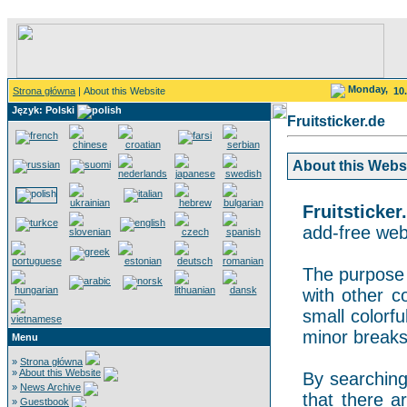
Monday,
Strona główna
| About this Website
10
Język: Polski
Fruitsticker.de
About this Websit
Fruitsticker
add-free webs
The purpose o
with other co
small colorf
minor breaks
Menu
»
Strona główna
»
About this Website
By searching 
»
News Archive
that there a
»
Guestbook