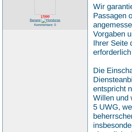
Wir garanti
Passagen od
17000
Banane
angemessene
Kommentare: 0
Vorgaben u
Ihrer Seite
erforderlich 
Die Einscha
Diensteanbi
entspricht 
Willen und 
5 UWG, weg
beherrschen
insbesonder