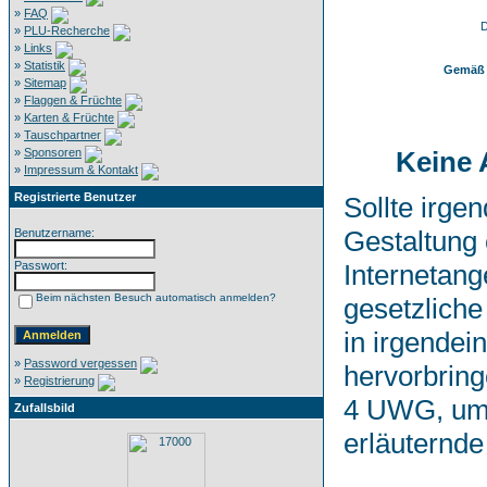
»
FAQ
D
»
PLU-Recherche
»
Links
»
Statistik
Gemäß 
»
Sitemap
»
Flaggen & Früchte
»
Karten & Früchte
»
Tauschpartner
»
Sponsoren
Keine 
»
Impressum & Kontakt
Registrierte Benutzer
Sollte irge
Gestaltung 
Benutzername:
Passwort:
Internetang
Beim nächsten Besuch automatisch anmelden?
gesetzlich
in irgende
»
Password vergessen
hervorbring
»
Registrierung
4 UWG, um 
Zufallsbild
erläuternde