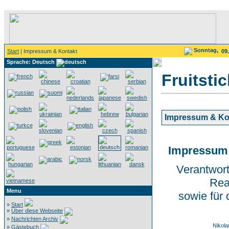
Sonntag,
Start
| Impressum & Kontakt
09
Sprache: Deutsch
Fruitsti
Impressum & Ko
Impressum 
Verantwort
Rea
Menu
sowie für
»
Start
»
Über diese Webseite
»
Nachrichten Archiv
Nikol
»
Gästebuch