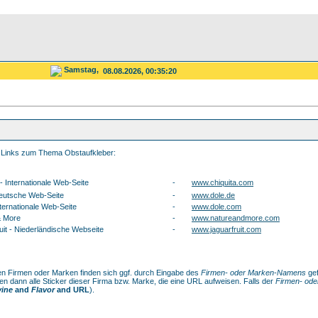
Samstag,
08.08.2026, 00:35:20
t Links zum Thema Obstaufkleber:
 - Internationale Web-Seite
-
www.chiquita.com
Deutsche Web-Seite
-
www.dole.de
nternationale Web-Seite
-
www.dole.com
& More
-
www.natureandmore.com
uit - Niederländische Webseite
-
www.jaguarfruit.com
en Firmen oder Marken finden sich ggf. durch Eingabe des
Firmen- oder Marken-Namens
gef
en dann alle Sticker dieser Firma bzw. Marke, die eine URL aufweisen. Falls der
Firmen- od
vine
and
Flavor
and URL
).