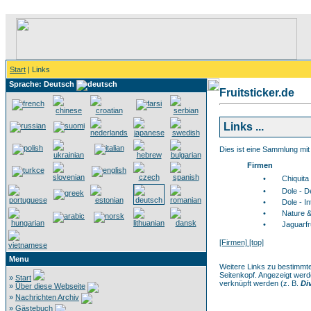
Start
| Links
Sprache: Deutsch
Fruitsticker.de
Links ...
Dies ist eine Sammlung mi
Firmen
•
Chiquita
•
Dole - 
•
Dole - I
•
Nature 
•
Jaguarfr
[Firmen]
[top]
Menu
Weitere Links zu bestimmt
Seitenkopf. Angezeigt werd
»
Start
verknüpft werden (z. B.
Di
»
Über diese Webseite
»
Nachrichten Archiv
»
Gästebuch