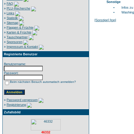
Sonstige
»
FAQ
•
Infos zu
»
PLU-Recherche
•
Washing
»
Links
»
Statistik
[Sonstige]
[top]
»
Sitemap
»
Flaggen & Früchte
»
Karten & Früchte
»
Tauschpartner
»
Sponsoren
»
Impressum & Kontakt
Registrierte Benutzer
Benutzername:
Passwort:
Beim nächsten Besuch automatisch anmelden?
»
Password vergessen
»
Registrierung
Zufallsbild
46332