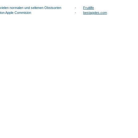
 vielen normalen und seltenen Obstsorten
-
Fruitlife
ton Apple Commision
-
bestapples.com