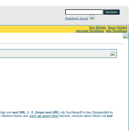
Erweiterte Suche
Top Sticker
Neue Sticker
Aktuelle Duplikate
Alle Duplikate
olgt von
and URL
(z. B.
Zespri
and URL
) als Suchbegriff in das Eingabefeld im
er Marken-Name
aus
mehr als einem Wort
besteht, müssen diese Worte mit
and