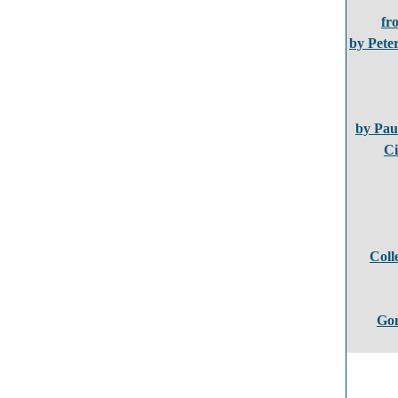
fr
by Pete
by Pau
Ci
Coll
Gon