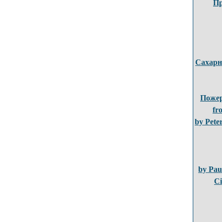
П
Сахарн
Поже
fr
by Pete
by Pau
Ci