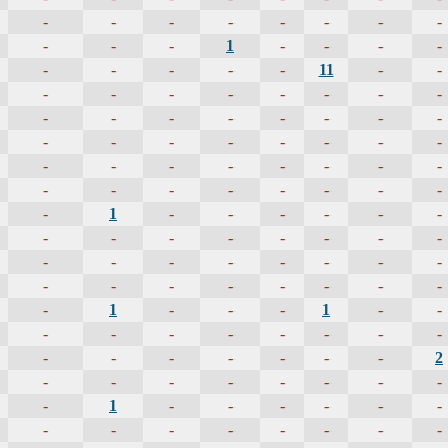
-
-
-
-
-
-
-
-
-
-
-
1
-
-
-
-
-
-
-
-
-
11
-
-
-
-
-
-
-
-
-
-
-
-
-
-
-
-
-
-
-
-
-
-
-
-
-
-
-
-
-
-
-
-
-
-
-
-
-
-
-
-
-
-
-
1
-
-
-
-
-
-
-
-
-
-
-
-
-
-
-
-
-
-
-
-
-
-
-
-
-
-
-
-
-
-
-
1
-
-
-
1
-
-
-
-
-
-
-
-
-
-
-
-
-
-
-
-
-
2
-
-
-
-
-
-
-
-
-
1
-
-
-
-
-
-
-
-
-
-
-
-
-
-