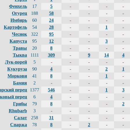
Фенхель
17
5
-
-
-
-
Огурец
188
58
-
-
-
-
Имбирь
60
24
-
-
-
-
Картофель
54
28
-
-
1
-
Чеснок
322
95
-
-
-
-
Капуста
95
12
-
-
3
-
Травы
20
8
-
-
-
-
Тыква
1111
309
-
9
14
4
Лук-порей
5
-
-
-
-
-
Кукуруза
90
4
-
-
2
1
Моркови
41
8
-
-
1
-
Бамия
2
-
-
-
-
-
арский перец
1377
546
-
-
1
3
ковый перец
6
4
-
-
-
-
Грибы
79
8
-
-
-
2
Rhubarb
3
-
-
-
-
-
Салат
258
31
-
-
-
-
Спаржа
78
8
-
2
-
-