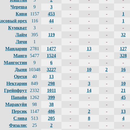
Череша
9
3
-
-
-
-
Киви
1157
453
-
-
-
1
косовый орех
116
44
-
-
-
1
Кумкват
3
-
-
-
-
-
Лайм
395
119
-
-
-
32
Личи
1
-
-
-
-
-
Мандарин
2781
1477
-
13
-
127
Манго
5477
1524
-
-
-
328
Мангостин
9
6
-
-
-
-
Дыня
10348
3227
-
10
2
16
Орехи
40
13
-
-
-
-
Нектарин
849
298
-
3
-
10
Грейпфрут
2332
1011
-
14
-
21
Папайя
1262
399
-
-
-
45
Маракуйя
98
38
-
-
-
-
Персик
1147
486
-
2
-
13
Слива
513
205
-
8
-
4
Физалис
25
2
-
-
-
-