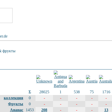
ker.de
& фрукты
Σ
28025
1
538
75
1716
коллекция
0
-
-
-
-
-
Фрукты
0
-
-
-
-
-
Ананас
1453
208
-
-
-
13