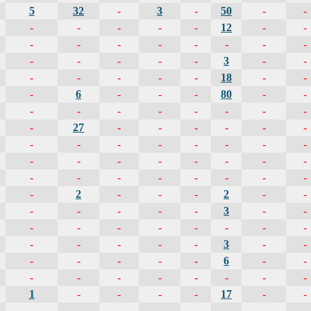
5
32
-
3
-
50
-
-
-
-
-
-
-
12
-
-
-
-
-
-
-
-
-
-
-
-
-
-
-
3
-
-
-
-
-
-
-
18
-
-
-
6
-
-
-
80
-
-
-
-
-
-
-
-
-
-
-
27
-
-
-
-
-
-
-
-
-
-
-
-
-
-
-
-
-
-
-
-
-
-
-
-
-
-
-
-
-
-
-
2
-
-
-
2
-
-
-
-
-
-
-
3
-
-
-
-
-
-
-
-
-
-
-
-
-
-
-
3
-
-
-
-
-
-
-
6
-
-
-
-
-
-
-
-
-
-
1
-
-
-
-
17
-
-
-
-
-
-
-
-
-
-