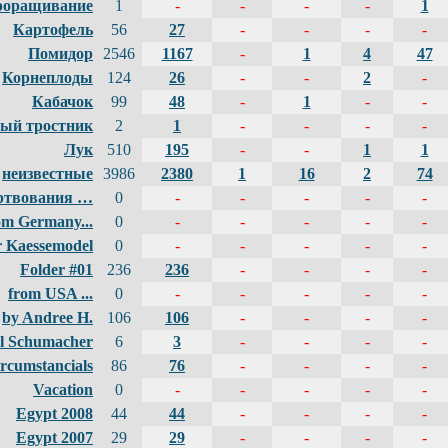
роращивание
1
-
-
-
-
1
Картофель
56
27
-
-
-
-
Помидор
2546
1167
-
1
4
47
Корнеплоды
124
26
-
-
2
-
Кабачок
99
48
-
1
-
-
ый тростник
2
1
-
-
-
-
Лук
510
195
-
-
1
1
неизвестные
3986
2380
1
16
2
74
ртвования …
0
-
-
-
-
-
om Germany...
0
-
-
-
-
-
r Kaessemodel
0
-
-
-
-
-
Folder #01
236
236
-
-
-
-
from USA ...
0
-
-
-
-
-
by Andree H.
106
106
-
-
-
-
l Schumacher
6
3
-
-
-
-
rcumstancials
86
76
-
-
-
-
Vacation
0
-
-
-
-
-
Egypt 2008
44
44
-
-
-
-
Egypt 2007
29
29
-
-
-
-