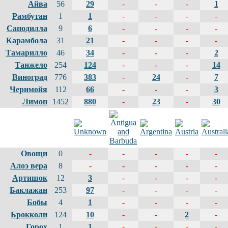
Айва
56
29
-
-
-
1
Рамбутан
1
1
-
-
-
-
Саподилла
9
6
-
-
-
-
Карамбола
31
21
-
-
-
-
Тамарилло
46
34
-
-
-
2
Танжело
254
124
-
-
-
14
Виноград
776
383
-
24
-
7
Черимойя
112
66
-
-
-
3
Лимон
1452
880
-
23
-
30
Овощи
0
-
-
-
-
-
Алоэ вера
8
-
-
-
-
-
Артишок
12
3
-
-
-
-
Баклажан
253
97
-
-
-
-
Бобы
4
1
-
-
-
-
Брокколи
124
10
-
-
2
-
Горох
1
1
-
-
-
-