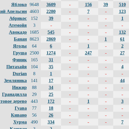
Яблоко
9648
3609
-
156
39
510
ий Апельсин
4603
2280
-
7
-
123
Абрикос
152
39
-
-
-
1
Атемойя
3
-
-
-
-
-
Авокадо
1685
545
-
-
-
132
Банан
8623
2869
-
-
1
61
Ягоды
64
6
-
1
-
2
Груша
2500
1274
-
247
-
27
Финик
165
31
-
-
-
-
Питахайя
104
35
-
-
-
4
Durian
8
1
-
-
-
-
Земляника
141
17
-
-
-
44
Инжир
88
34
-
-
-
-
Гранадилла
29
25
-
-
-
-
товое дерево
443
172
-
1
-
3
Гуава
77
18
-
-
-
-
Кивано
56
26
-
-
-
-
Хурма
490
334
-
-
-
7
Каштан
3
2
-
-
-
-