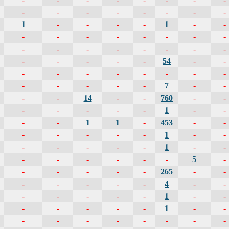
-
-
-
-
-
-
-
-
1
-
-
-
-
1
-
-
-
-
-
-
-
-
-
-
-
-
-
-
-
-
-
-
-
-
-
-
-
54
-
-
-
-
-
-
-
-
-
-
-
-
-
-
-
7
-
-
-
-
14
-
-
760
-
-
-
-
-
-
-
1
-
-
-
-
1
1
-
453
-
-
-
-
-
-
-
1
-
-
-
-
-
-
-
1
-
-
-
-
-
-
-
-
5
-
-
-
-
-
-
265
-
-
-
-
-
-
-
4
-
-
-
-
-
-
-
1
-
-
-
-
-
-
-
1
-
-
-
-
-
-
-
-
-
-