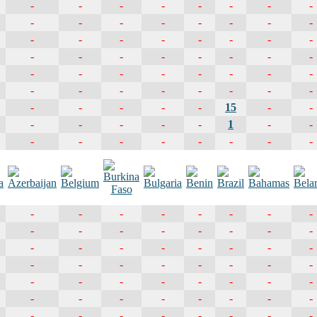
-
-
-
-
-
-
-
-
-
-
-
-
-
-
-
-
-
-
-
-
-
-
-
-
-
-
-
-
-
-
-
-
-
-
-
-
-
-
-
-
-
-
-
-
-
-
-
-
-
-
-
-
-
15
-
-
-
-
-
-
-
1
-
-
-
-
-
-
-
-
-
-
-
-
-
-
-
-
-
-
-
-
-
-
-
-
-
-
-
-
-
-
-
-
-
-
-
-
-
-
-
-
-
-
-
-
-
-
-
-
-
-
-
-
-
-
-
-
-
-
-
-
-
-
-
-
-
-