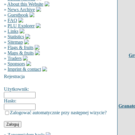
»
About this Website
»
News Archive
»
Guestbook
»
FAQ
»
PLU Explorer
»
Links
»
Statistics
»
Sitemap
»
Flags & fruits
»
Maps & fruits
Gr
»
Traders
»
Sponsors
»
Imprint & contact
Rejestracja
Użytkownik:
Hasło:
Granato
Zalogować automatycznie przy następnej wizycie?
»
Zapomniałem hasła