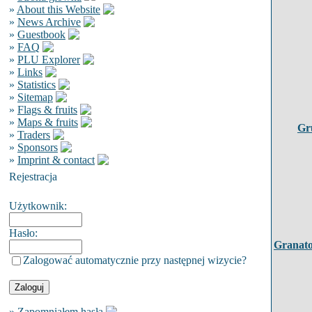
»
About this Website
»
News Archive
»
Guestbook
»
FAQ
»
PLU Explorer
»
Links
»
Statistics
»
Sitemap
»
Flags & fruits
»
Maps & fruits
Gr
»
Traders
»
Sponsors
»
Imprint & contact
Rejestracja
Użytkownik:
Hasło:
Granato
Zalogować automatycznie przy następnej wizycie?
»
Zapomniałem hasła