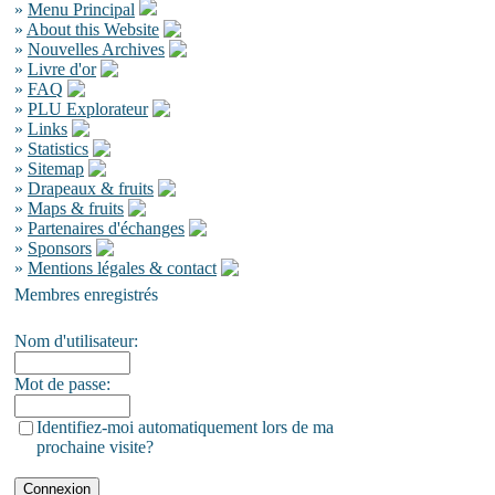
»
Menu Principal
»
About this Website
»
Nouvelles Archives
»
Livre d'or
»
FAQ
»
PLU Explorateur
»
Links
»
Statistics
»
Sitemap
»
Drapeaux & fruits
»
Maps & fruits
»
Partenaires d'échanges
»
Sponsors
»
Mentions légales & contact
Membres enregistrés
Nom d'utilisateur:
Mot de passe:
Identifiez-moi automatiquement lors de ma
prochaine visite?