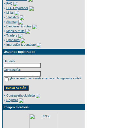
»
FAQ
»
PLU Explorador
»
Links
»
Statistics
»
Sitemap
»
Banderas & frutas
»
Maps & fruits
»
Traders
»
Sponsors
»
Impresión & contacto
Usuarios registrados
Usuario:
Contraseña:
¿Iniciar sesión automáticamente en la siguiente visita?
»
Contraseña olvidada
»
Registro
Imagen aleatoria