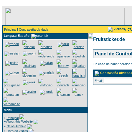
Viernes,
Principal
| Contraseña olvidada
07
Lengua: Español
Fruitsticker.de
Panel de Contro
En caso de haber perdido su
Contraseña olvidad
Email:
Menu
»
Principal
»
About this Website
»
News Archive
»
Libro de visitas