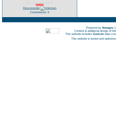
09950
Desconocido
Comentarios: 0
Powered by
4images
1
Content & additional design of t
This website includes
GeoLite
data cre
This website is tested and optimized