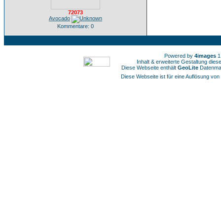
72073
Avocado
Kommentare: 0
Powered by
4images
1
Inhalt & erweiterte Gestaltung die
Diese Webseite enthält
GeoLite
Datenmat
Diese Webseite ist für eine Auflösung von 