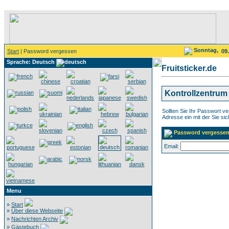
Sonntag,
Start
| Password vergessen
09
Sprache: Deutsch
Fruitsticker.de
Kontrollzentrum
Sollten Sie Ihr Passwort v
Adresse ein mit der Sie sic
Password vergesse
Email:
Menu
»
Start
»
Über diese Webseite
»
Nachrichten Archiv
»
Gästebuch