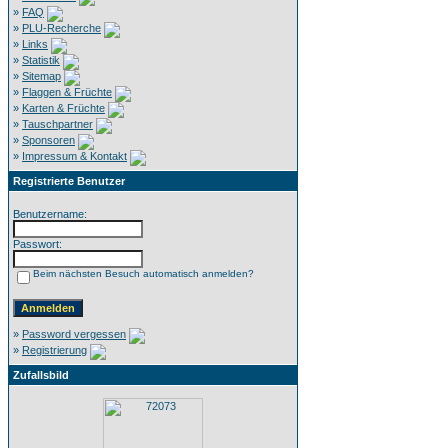
»
FAQ
»
PLU-Recherche
»
Links
»
Statistik
»
Sitemap
»
Flaggen & Früchte
»
Karten & Früchte
»
Tauschpartner
»
Sponsoren
»
Impressum & Kontakt
Registrierte Benutzer
Benutzername:
Passwort:
Beim nächsten Besuch automatisch anmelden?
»
Password vergessen
»
Registrierung
Zufallsbild