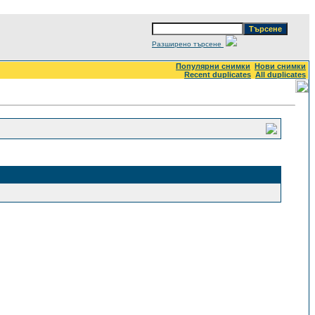
Разширено търсене
Популярни снимки
Нови снимки
Recent duplicates
All duplicates