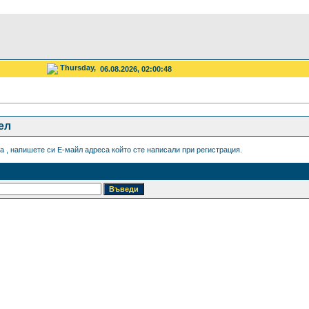
Thursday,
06.08.2026, 02:00:48
ел
а , напишете си Е-майл адреса който сте написали при регистрация.