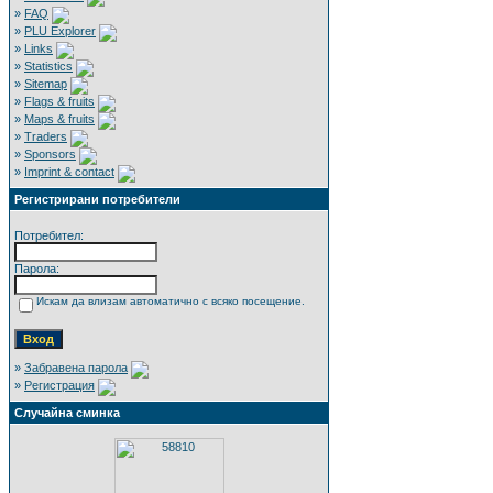
»
FAQ
»
PLU Explorer
»
Links
»
Statistics
»
Sitemap
»
Flags & fruits
»
Maps & fruits
»
Traders
»
Sponsors
»
Imprint & contact
Регистрирани потребители
Потребител:
Парола:
Искам да влизам автоматично с всяко посещение.
»
Забравена парола
»
Регистрация
Случайна сминка