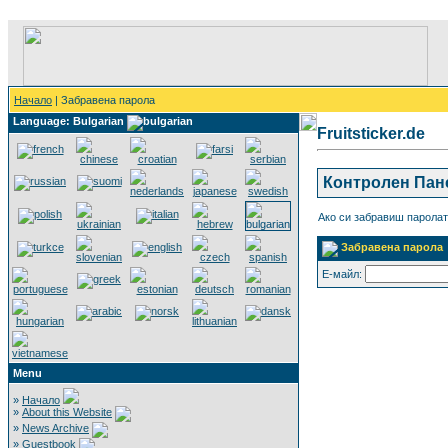
Начало
| Забравена парола
Language: Bulgarian
Fruitsticker.de
Контролен Пан
Ако си забравиш паролат
Забравена парола
Е-майл:
Menu
»
Начало
»
About this Website
»
News Archive
»
Guestbook