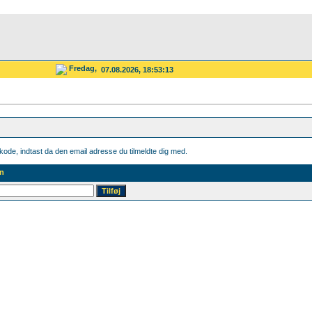
Fredag,
07.08.2026, 18:53:13
ode, indtast da den email adresse du tilmeldte dig med.
n