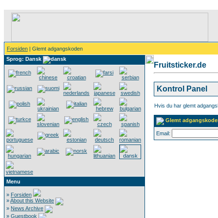
Forsiden
| Glemt adgangskoden
Sprog: Dansk
Fruitsticker.de
Kontrol Panel
Hvis du har glemt adgangsk
Glemt adgangskode
Email:
Menu
»
Forsiden
»
About this Website
»
News Archive
»
Guestbook