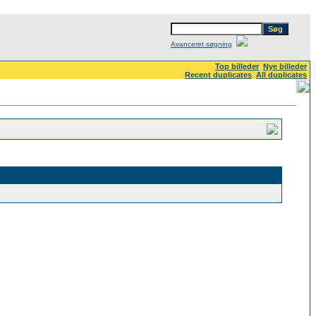
Avanceret søgning
Top billeder
Nye billeder
Recent duplicates
All duplicates