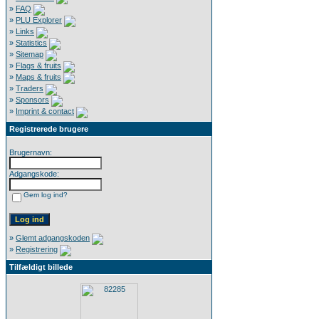
»
FAQ
»
PLU Explorer
»
Links
»
Statistics
»
Sitemap
»
Flags & fruits
»
Maps & fruits
»
Traders
»
Sponsors
»
Imprint & contact
Registrerede brugere
Brugernavn:
Adgangskode:
Gem log ind?
»
Glemt adgangskoden
»
Registrering
Tilfældigt billede