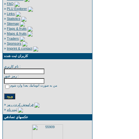
»
FAQ
»
PLU Explorer
»
Links
»
Statistics
»
Sitemap
»
Flags & fruits
»
Maps & fruits
»
Traders
»
Sponsors
»
Imprint & contact
كاربران ثبت شده
نام كاربري :
رمز عبور :
من به صورت اتوماتيك بعدا وارد شوم
»
فراموش كردن رمز
»
ثبت نام
عكسهاي تصادفي