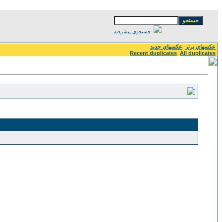
جستجوي پيشرفته
عكسهاي برتر
عكسهاي جديد
Recent duplicates
All duplicates