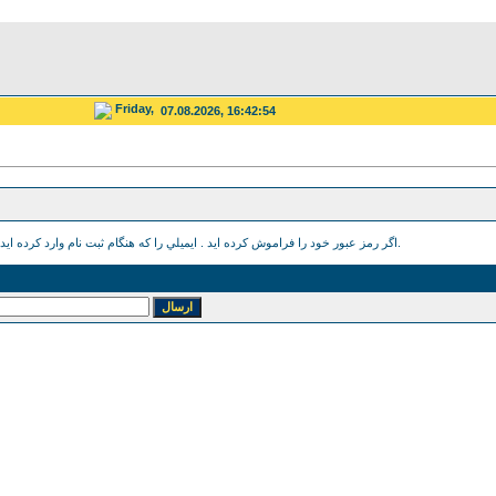
Friday,
07.08.2026, 16:42:54
اگر رمز عبور خود را فراموش كرده ايد . ايميلي را كه هنگام ثبت نام وارد كرده ايد را براي دريافت رمز وارد كنيد.