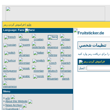
خانه
| فراموش كردن رمز
Language: Farsi
Fruitsticker.de
تنظيمات شخصي
فراموش كردن رمز
ايميل :
Menu
»
خانه
»
About this Website
»
News Archive
»
Guestbook