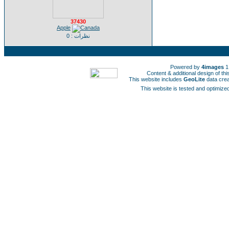
37430
Apple
نظرات : 0
Powered by
4images
1
Content & additional design of t
This website includes
GeoLite
data cre
This website is tested and optimized