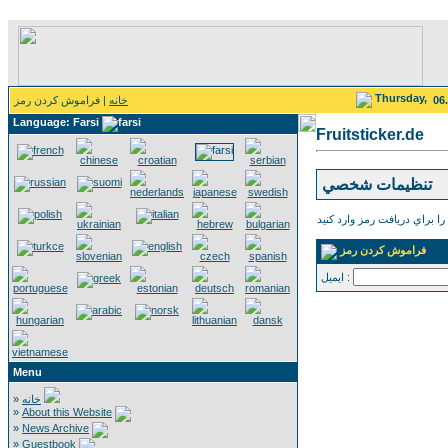
Thursday,
| فراموش كردن رمز
خانه
06
Language: Farsi
Fruitsticker.de
تنظيمات شخصي
فراموش كردن رمز
ايميل :
Menu
»
خانه
»
About this Website
»
News Archive
»
Guestbook