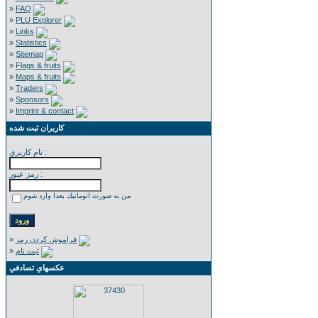
»
FAQ
»
PLU Explorer
»
Links
»
Statistics
»
Sitemap
»
Flags & fruits
»
Maps & fruits
»
Traders
»
Sponsors
»
Imprint & contact
كاربران ثبت شده
نام كاربري :
رمز عبور :
من به صورت اتوماتيك بعدا وارد شوم
»
فراموش كردن رمز
»
ثبت نام
عكسهاي تصادفي