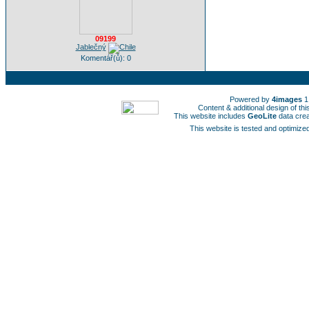
09199
Jablečný
Komentář(ů): 0
Powered by
4images
1
Content & additional design of t
This website includes
GeoLite
data cre
This website is tested and optimized