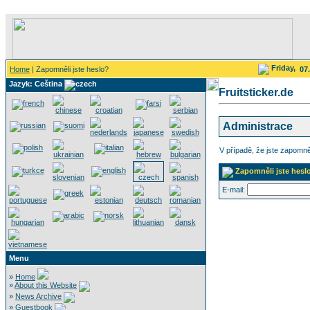
Friday,
Home
| Zapomněli jste heslo?
07
Jazyk: Ceština
Fruitsticker.de
Administrace
V případě, že jste zapomněli
Zapomněli jste hesl
E-mail:
Menu
»
Home
»
About this Website
»
News Archive
»
Guestbook