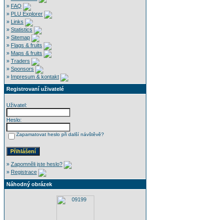
»
FAQ
»
PLU Explorer
»
Links
»
Statistics
»
Sitemap
»
Flags & fruits
»
Maps & fruits
»
Traders
»
Sponsors
»
Impresum & kontakt
Registrovaní uživatelé
Uživatel:
Heslo:
Zapamatovat heslo při další návštěvě?
»
Zapomněli jste heslo?
»
Registrace
Náhodný obrázek