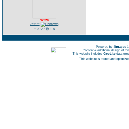
32320
バナナ
コメント数： 0
Powered by
4images
1
Content & additional design of t
This website includes
GeoLite
data cre
This website is tested and optimized