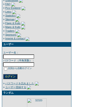
»
Guestbook
»
FAQ
»
PLU Explorer
»
Links
»
Statistics
»
Sitemap
»
Flags & fruits
»
Maps & fruits
»
Traders
»
Sponsors
»
Imprint & contact
ユーザー
ユーザー名：
パスワード（半角英数）：
次回から自動ログイン
»
パスワードを忘れました
»
ユーザー登録する
ランダム