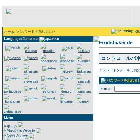
Thursday,
ホーム
| パスワードを忘れました
06
Language: Japanese
Fruitsticker.de
コントロールパ
パスワードをメールでお
パスワードを忘れま
E-mail：
Menu
»
ホーム
»
About this Website
»
News Archive