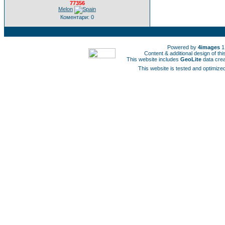
77356
Melon
Коментари: 0
Powered by
4images
1
Content & additional design of t
This website includes
GeoLite
data cre
This website is tested and optimized