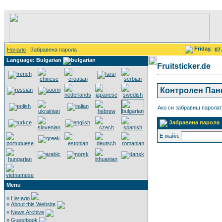
Friday,
Начало
| Забравена парола
07
Language: Bulgarian
Fruitsticker.de
Контролен Пан
Ако си забравиш паролат
Забравена парола
Е-майл:
Menu
»
Начало
»
About this Website
»
News Archive
»
Guestbook