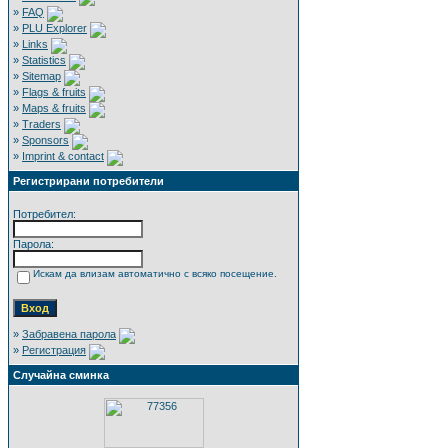
»
FAQ
»
PLU Explorer
»
Links
»
Statistics
»
Sitemap
»
Flags & fruits
»
Maps & fruits
»
Traders
»
Sponsors
»
Imprint & contact
Регистрирани потребители
Потребител:
Парола:
Искам да влизам автоматично с всяко посещение.
»
Забравена парола
»
Регистрация
Случайна сминка