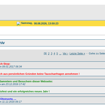
Samstag,
08.08.2026, 13:50:23
hiv
[
1
]
2
3
4
5
...
Vor ›
Letzte Seite »
- Gehe zu Seite
ch-Stop:
m
09.01.2017 06:34
 ich aus persönlichen Gründen keine Tauschanfragen annehmen !
 Sammlern und Besuchern dieser Webseite:
o
am
23.12.2016 17:42
fest und ein erfolgreiches neues Jahr !
Obstsorte, ...
m
11.12.2016 09:17