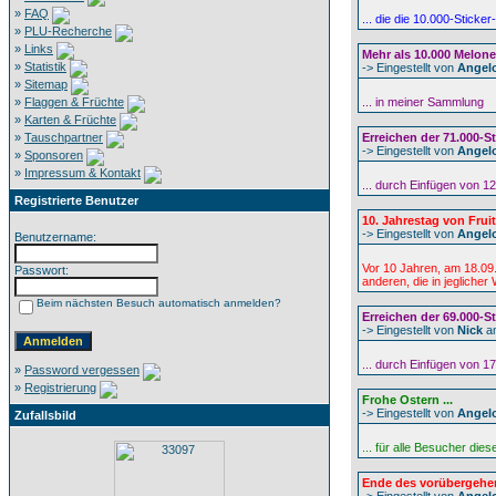
»
FAQ
... die die 10.000-Stick
»
PLU-Recherche
»
Links
Mehr als 10.000 Melonen
»
Statistik
-> Eingestellt von
Angel
»
Sitemap
»
Flaggen & Früchte
... in meiner Sammlung
»
Karten & Früchte
»
Tauschpartner
Erreichen der 71.000-St
-> Eingestellt von
Angel
»
Sponsoren
»
Impressum & Kontakt
... durch Einfügen von 1
Registrierte Benutzer
10. Jahrestag von Fruits
-> Eingestellt von
Angel
Benutzername:
Vor 10 Jahren, am 18.09
Passwort:
anderen, die in jegliche
Beim nächsten Besuch automatisch anmelden?
Erreichen der 69.000-St
-> Eingestellt von
Nick
a
... durch Einfügen von 1
»
Password vergessen
»
Registrierung
Frohe Ostern ...
-> Eingestellt von
Angel
Zufallsbild
... für alle Besucher dies
Ende des vorübergehe