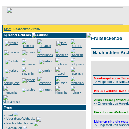
Start
| Nachrichten-Archiv
Sprache: Deutsch
Fruitsticker.de
Nachrichten Arc
Vorübergehender Taus
-> Eingestellt von
Nick
a
Bis auf weiteres kann
Allen Tauschpartnern,
-> Eingestellt von
Angel
Menu
Ein schönes Weihnachts
»
Start
»
Über diese Webseite
Melonen sind die erste 
»
Nachrichten Archiv
-> Eingestellt von
Nick
a
»
Gästebuch