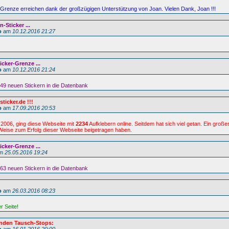
er-Grenze erreichen dank der großzügigen Unterstützung von Joan. Vielen Dank, Joan !!!
-Sticker ...
o
am
10.12.2016 21:27
icker-Grenze ...
o
am
10.12.2016 21:24
249 neuen Stickern in die Datenbank
ticker.de !!!
o
am
17.09.2016 20:53
.2006, ging diese Webseite mit
2234
Aufklebern online. Seitdem hat sich viel getan. Ein groß
r Weise zum Erfolg dieser Webseite beigetragen haben.
icker-Grenze ...
m
25.05.2016 19:24
763 neuen Stickern in die Datenbank
o
am
26.03.2016 08:23
er Seite!
nden Tausch-Stops: