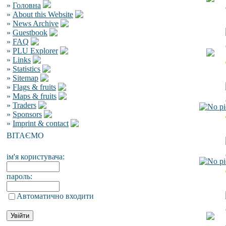
»
Головна
»
About this Website
»
News Archive
»
Guestbook
»
FAQ
»
PLU Explorer
»
Links
»
Statistics
»
Sitemap
»
Flags & fruits
»
Maps & fruits
»
Traders
»
Sponsors
»
Imprint & contact
ВІТАЄМО
ім'я користувача:
пароль:
Автоматично входити