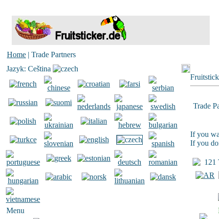
Home
| Trade Partners
Jazyk: Ceština
Fruitstic
Trade Pa
If you wa
If you do
121 T
Menu