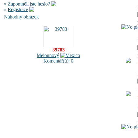
»
Zapomněli jste heslo?
»
Registrace
Náhodný obrázek
39783
Melounový
Komentář(ů): 0