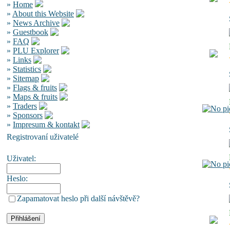
»
Home
»
About this Website
»
News Archive
»
Guestbook
»
FAQ
»
PLU Explorer
»
Links
»
Statistics
»
Sitemap
»
Flags & fruits
»
Maps & fruits
»
Traders
»
Sponsors
»
Impresum & kontakt
Registrovaní uživatelé
Uživatel:
Heslo:
Zapamatovat heslo při další návštěvě?