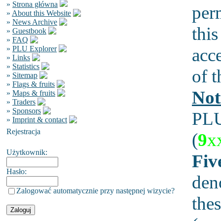
»
Strona główna
per
»
About this Website
»
News Archive
this
»
Guestbook
»
FAQ
»
PLU Explorer
acc
»
Links
»
Statistics
of t
»
Sitemap
»
Flags & fruits
Not
»
Maps & fruits
»
Traders
»
Sponsors
PLU
»
Imprint & contact
Rejestracja
(
9
x
Użytkownik:
Fiv
Hasło:
den
Zalogować automatycznie przy następnej wizycie?
thes