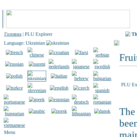
Головна
| PLU Explorer
Th
Language: Ukrainian
Frui
PLU Ex
The 
been
main
Menu