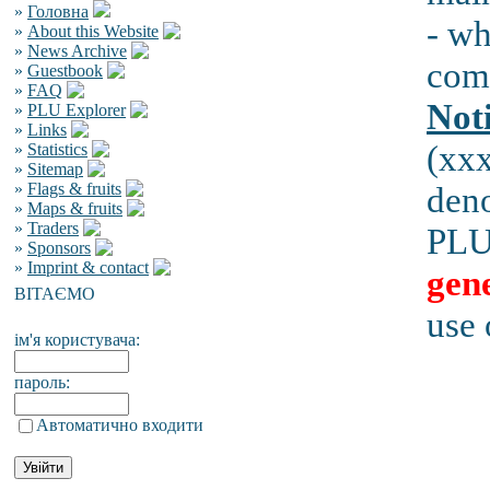
»
Головна
- wh
»
About this Website
»
News Archive
comp
»
Guestbook
»
FAQ
Not
»
PLU Explorer
»
Links
(xx
»
Statistics
»
Sitemap
»
Flags & fruits
den
»
Maps & fruits
»
Traders
PLU
»
Sponsors
»
Imprint & contact
gen
ВІТАЄМО
use 
ім'я користувача:
пароль:
Автоматично входити