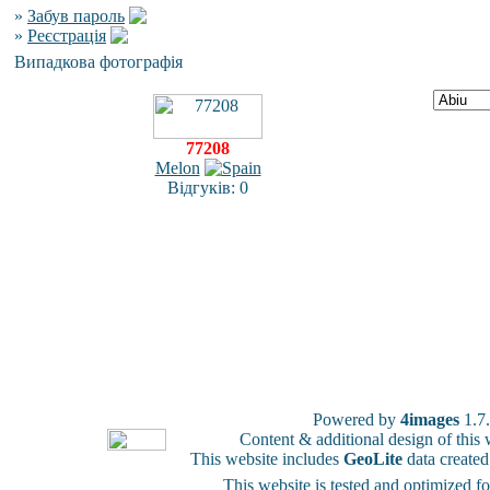
»
Забув пароль
»
Реєстрація
Випадкова фотографія
77208
Melon
Відгуків: 0
Powered by
4images
1.7
Content & additional design of thi
This website includes
GeoLite
data create
This website is tested and optimized f