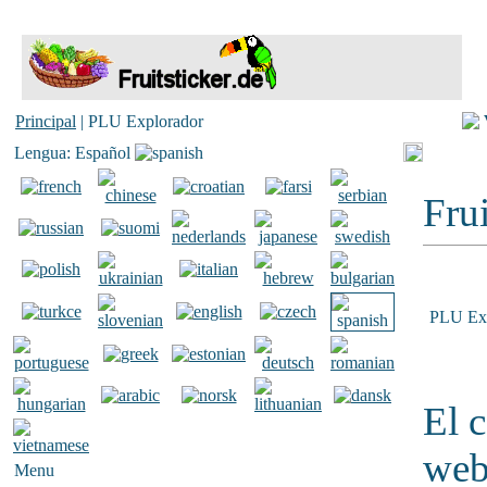
Principal
| PLU Explorador
Lengua: Español
Frui
PLU Exp
El 
web
Menu