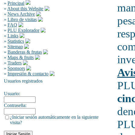
»
Principal
man
»
About this Website
»
News Archive
pes
»
Libro de visitas
»
FAQ
resp
»
PLU Explorador
»
Links
»
Statistics
comp
»
Sitemap
»
Banderas & frutas
inv
»
Maps & fruits
»
Traders
»
Sponsors
Avi
»
Impresión & contacto
Usuarios registrados
PL
Usuario:
cin
Contraseña:
den
¿Iniciar sesión automáticamente en la siguiente
PL
visita?