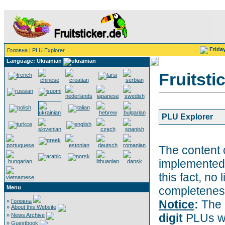
Frida
Головна
| PLU Explorer
Language: Ukrainian
Fruitsti
PLU Explorer
The content 
implemented 
this fact, no 
Menu
completeness
»
Головна
Notice
:
The 
»
About this Website
digit
PLUs wi
»
News Archive
»
Guestbook