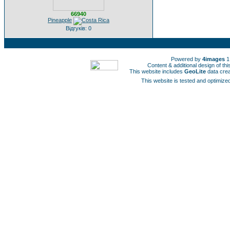
66940
Pineapple
Відгуків: 0
Powered by
4images
1
Content & additional design of t
This website includes
GeoLite
data cre
This website is tested and optimized