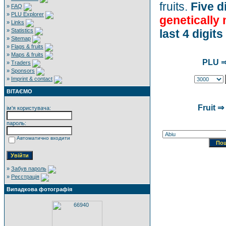
fruits.
Five di
»
FAQ
»
PLU Explorer
genetically
»
Links
»
Statistics
last 4 digits
»
Sitemap
»
Flags & fruits
»
Maps & fruits
PLU ⇒
»
Traders
»
Sponsors
»
Imprint & contact
ВІТАЄМО
Fruit ⇒
ім'я користувача:
пароль:
Автоматично входити
»
Забув пароль
»
Реєстрація
Випадкова фотографія