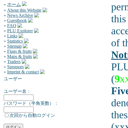
per
»
ホーム
»
About this Website
»
News Archive
this
»
Guestbook
»
FAQ
acce
»
PLU Explorer
»
Links
of t
»
Statistics
»
Sitemap
»
Flags & fruits
Not
»
Maps & fruits
»
Traders
PLU
»
Sponsors
»
Imprint & contact
(
9
x
ユーザー
Five
ユーザー名：
den
パスワード（半角英数）：
thes
次回から自動ログイン
(xxx