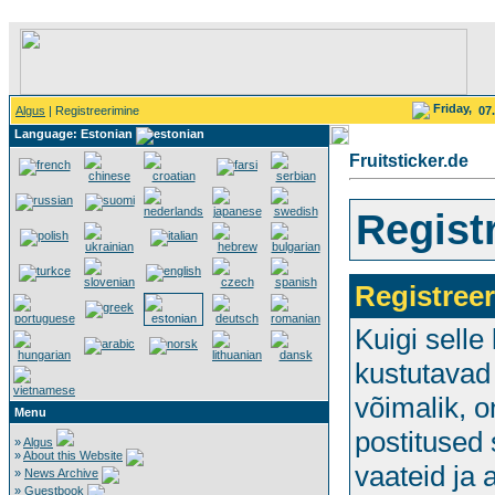
Friday,
Algus
| Registreerimine
07
Language: Estonian
Fruitsticker.de
Regist
Registree
Kuigi selle
kustutavad 
võimalik, o
Menu
postitused 
»
Algus
»
About this Website
vaateid ja 
»
News Archive
»
Guestbook