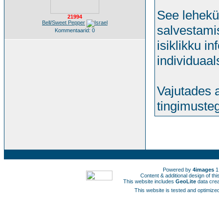
See lehekü
21994
Bell/Sweet Pepper
salvestamis
Kommentaarid: 0
isiklikku i
individuaa
Vajutades 
tingimuste
Powered by
4images
1
Content & additional design of t
This website includes
GeoLite
data cre
This website is tested and optimized