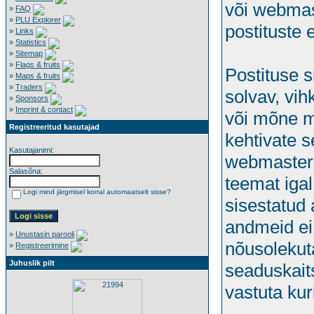
või webmas
»
FAQ
»
PLU Explorer
postituste 
»
Links
»
Statistics
»
Sitemap
»
Flags & fruits
Postituse s
»
Maps & fruits
»
Traders
solvav, vih
»
Sponsors
»
Imprint & contact
või mõne m
Registreeritud kasutajad
kehtivate s
Kasutajanimi:
webmaster'i
Salasõna:
teemat igal
Logi mind järgmisel korral automaatselt sisse?
sisestatud
andmeid ei 
»
Unustasin parooli
nõusolekuta
»
Registreerimine
Juhuslik pilt
seaduskait
vastuta kur