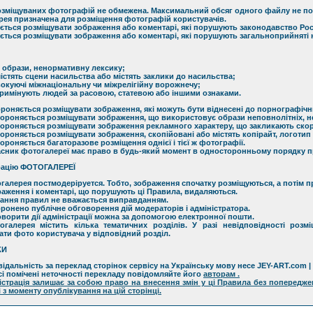
 розміщуваних фотографій не обмежена. Максимальний обсяг одного файлу не по
ея призначена для розміщення фотографій користувачів.
ться розміщувати зображення або коментарі, які порушують законодавство Росі
ться розміщувати зображення або коментарі, які порушують загальноприйняті н
ь образи, ненормативну лексику;
стять сцени насильства або містять заклики до насильства;
куючі міжнаціональну чи міжрелігійну ворожнечу;
имінують людей за расовою, статевою або іншими ознаками.
ороняється розміщувати зображення, які можуть бути віднесені до порнографічн
бороняється розміщувати зображення, що використовує образи неповнолітніх, не
бороняється розміщувати зображення рекламного характеру, що закликають скор
ороняється розміщувати зображення, скопійовані або містять копірайт, логотип 
ороняється багаторазове розміщення однієї і тієї ж фотографії.
ласник фотогалереї має право в будь-який момент в односторонньому порядку п
рацію ФОТОГАЛЕРЕЇ
огалерея постмодеріруется. Тобто, зображення спочатку розміщуються, а потім п
раження і коментарі, що порушують ці Правила, видаляються.
знання правил не вважається виправданням.
оронено публічне обговорення дій модераторів і адміністратора.
оворити дії адміністрації можна за допомогою електронної пошти.
тогалерея містить кілька тематичних розділів. У разі невідповідності ро
ати фото користувача у відповідний розділ.
КИ
відальність за переклад сторінок сервісу на Українську мову несе JEY-ART.com |
сі помічені неточності перекладу повідомляйте його
авторам
.
ністрація залишає за собою право на внесення змін у ці Правила без поперед
 з моменту опублікування на цій сторінці.