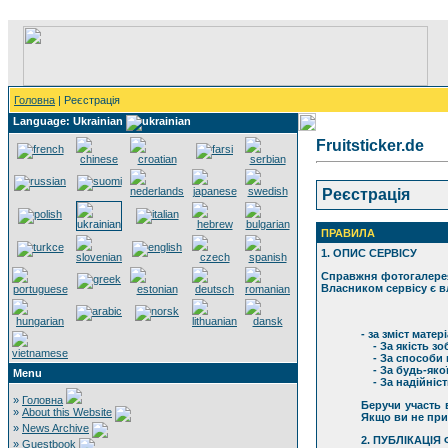
Головна
| Реєстрація
Language: Ukrainian
Fruitsticker.de
Реєстрація
ПРАВИЛА
1. ОПИС СЕРВІСУ
Справжня фотогалерея 
Власником сервісу є в
- за зміст мате
- За якість зо
- За способи в
- За будь-якої
Menu
- За надійніст
»
Головна
Беручи участь 
»
About this Website
Якщо ви не при
»
News Archive
2. ПУБЛІКАЦІЯ
»
Guestbook