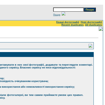
Пошук
Кращі фотографії
Нові фотографії
Recent duplicates
All duplicates
тажувати в них свої фотографії, додавати та переглядати коментарі.
аного сервісу. Власник сервісу не несе відповідальності:
тер;
дповідність очікуванням користувача;
ом використання або неможливості використання сервісу;
ріали фотогалереї, ви тим самим приймаєте умови цих правил.
ісу.