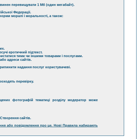
винен перевищувати 1 Мб (один мегабайт).
йської Федерації.
орми моралі і моральності, а також:
их.
сучі еротичний підтекст.
истатися тими чи іншими товарами і послугами.
або адреси сайтів.
рипинити надання послуг користувачеві.
роходять перевірку.
зміщених фотографій тематиці розділу модератор може
 Створення сайтів.
ження або повідомлення про це. Нові Правила набирають