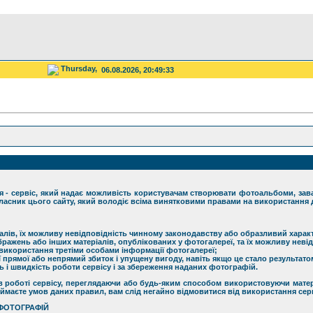
Thursday,
06.08.2026, 20:49:33
- сервіс, який надає можливість користувачам створювати фотоальбоми, заван
ласник цього сайту, який володіє всіма винятковими правами на використання д
ріалів, їх можливу невідповідність чинному законодавству або образливий харак
бражень або інших матеріалів, опублікованих у фотогалереї, та їх можливу неві
икористання третіми особами інформації фотогалереї;
 прямої або непрямий збиток і упущену вигоду, навіть якщо це стало результат
ь і швидкість роботи сервісу і за збереження наданих фотографій.
в роботі сервісу, переглядаючи або будь-яким способом використовуючи мате
ймаєте умов даних правил, вам слід негайно відмовитися від використання серв
 ФОТОГРАФІЙ