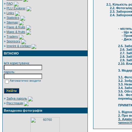
»
FAQ
2.1. Кількість
2.2. Фотогалер
»
PLU Explorer
2.3. Забороняє
»
Links
2.4. Забороняє
»
Statistics
»
Sitemap
»
Flags & fruits
- містят
»
Maps & fruits
- Що мі
- Прово
»
Traders
- Дискр
»
Sponsors
»
Imprint & contact
2.5. Заб
2.6. За
2.7. За
ВІТАЄМО
2.8. Заб
2.9. Заб
ім'я користувача:
2.10. В
3. Моде
пароль:
3.1. Фот
Автоматично входити
3.2. Зоб
3.3. Не
3.4. Заб
3.5. Обг
3.6. Фо
»
Забув пароль
переміщ
»
Реєстрація
ПРИМІТ
Випадкова фотографія
1. Відпо
2. Про в
3. Адмі
чинності