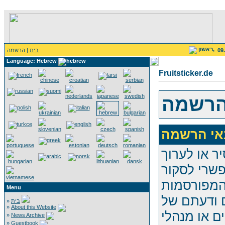
ראשון,
09
בית
| הרשמה
Language: Hebrew
Fruitsticker.de
רשמה
ר או לערוך
פשרי לסקור
המפורסמות
Menu
 ודעתם של
בית
»
»
About this Website
ם או מנהלי
»
News Archive
»
Guestbook