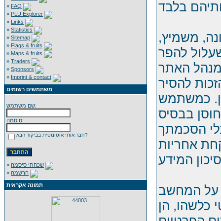
»
FAQ
»
PLU Explorer
»
Links
»
Statistics
נה, משמיץ,
»
Sitemap
»
Flags & fruits
שעלול להפר
»
Maps & fruits
»
Traders
מנהל האתר
»
Sponsors
»
Imprint & contact
זכות להסיר
משתמשים רשומים
ון. כמשתמש
שם משתמש:
וסן בבסיס
סיסמה:
בלי הסכמתך
חבר אותי אוטומטית בביקור הבא?
חת אחריות
שכחתי סיסמה
»
הרשמה
»
תמונה אקראית
 על המחשב
 כלשהו, הן