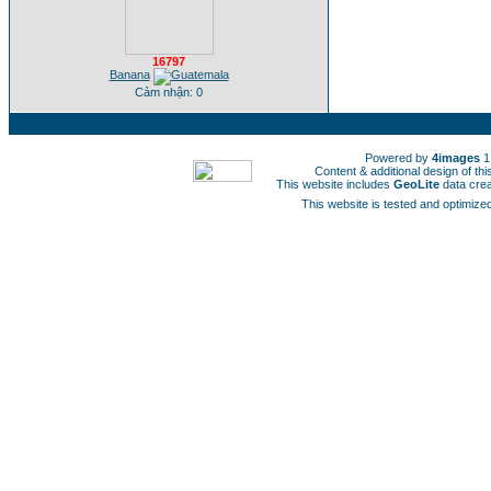
16797
Banana
Cảm nhận: 0
Powered by
4images
1
Content & additional design of t
This website includes
GeoLite
data cre
This website is tested and optimized