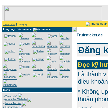
Thursday,
Trang chủ
| Đăng ký
06
Language: Vietnamese
Fruitsticker.de
Đăng 
Đọc kỹ hư
Là thành v
điều khoản
* Không upl
Menu
»
Trang chủ
thuần phon
»
About this Website
»
News Archive
»
Guestbook