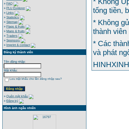
* Không Up
»
FAQ
tống tiền,
»
PLU Explorer
»
Links
»
Statistics
* Không gử
»
Sitemap
»
Flags & fruits
thành viên
»
Maps & fruits
»
Traders
»
Sponsors
* Các thàn
»
Imprint & contact
và phát ng
Đăng ký thành viên
Tên đăng nhập:
HINHXINH
Mật khẩu:
Lưu mật khẩu cho lần đăng nhập sau?
»
Quên mật khẩu
»
Đăng ký
Hình ảnh ngẫu nhiên