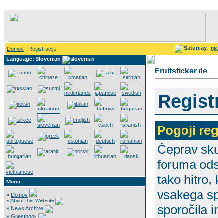
Saturday,
Domov
| Registracija
08
Language: Slovenian
Fruitsticker.de
Regist
Pogoji reg
Čeprav skuš
foruma odst
tako hitro,
Menu
vsakega sp
»
Domov
»
About this Website
sporočila i
»
News Archive
»
Guestbook