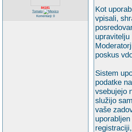
Kot uporabn
84181
Tomato
vpisali, sh
Komentarji: 0
posredovani
upravitelju 
Moderatorj
poskus vdor
Sistem upor
podatke na 
vsebujejo n
služijo sam
vaše zadov
uporabljen 
registracij