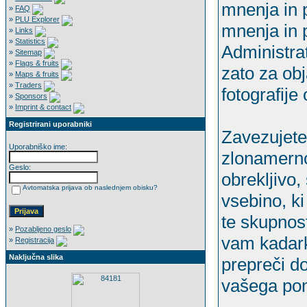
mnenja in p
»
FAQ
»
PLU Explorer
mnenja in p
»
Links
»
Statistics
Administrat
»
Sitemap
»
Flags & fruits
zato za obj
»
Maps & fruits
»
Traders
fotografije
»
Sponsors
»
Imprint & contact
Registrirani uporabniki
Zavezujete 
Uporabniško ime:
zlonamerno
Geslo:
obrekljivo,
Avtomatska prijava ob naslednjem obisku?
vsebino, k
te skupnost
»
Pozabljeno geslo
vam kadarko
»
Registracija
Naključna slika
prepreči d
vašega pon