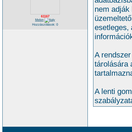
adatbázisb
nem adják 
üzemeltető
61167
Melon
Hozzászólások: 0
esetleges, 
információk
A rendszer 
tárolására
tartalmazn
A lenti gom
szabályzatá