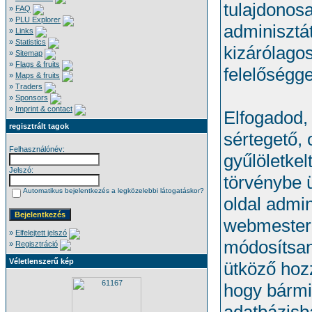
tulajdonosa
»
FAQ
»
PLU Explorer
adminisztá
»
Links
»
Statistics
kizárólagos
»
Sitemap
»
Flags & fruits
felelőségge
»
Maps & fruits
»
Traders
»
Sponsors
»
Imprint & contact
Elfogadod,
regisztrált tagok
sértegető, 
Felhasználónév:
gyűlöletkel
Jelszó:
törvénybe 
Automatikus bejelentkezés a legközelebbi látogatáskor?
oldal admin
webmestere
»
Elfelejtett jelszó
módosítsan
»
Regisztráció
Véletlenszerű kép
ütköző hoz
hogy bármi