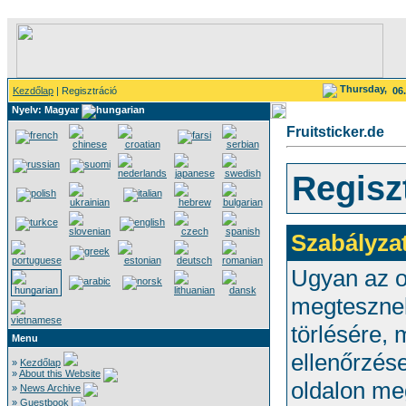
Thursday,
Kezdőlap
| Regisztráció
06
Nyelv: Magyar
Fruitsticker.de
Regisz
Szabályza
Ugyan az ol
megtesznek
törlésére,
Menu
ellenőrzése
»
Kezdőlap
»
About this Website
oldalon me
»
News Archive
»
Guestbook