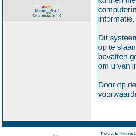
kunnen nie
computerin
45159
Mango
Commentaar(en): 0
informatie.
Dit systee
op te slaa
bevatten g
om u van in
Door op de
voorwaard
Powered by
4images
1