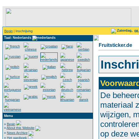
Zaterdag,
Begin
| Inschrijving
08
Taal: Nederlands
Fruitsticker.de
Inschr
Voorwaard
De beheerd
materiaal z
wijzigen, m
Menu
controleren
»
Begin
»
About this Website
op deze we
»
News Archive
»
Het gastboek