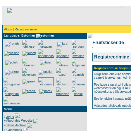
Algus
| Registreerimine
Language: Estonian
Fruitsticker.de
Registreerimine
Registreerimise tingimu
Kuigi selle lehekülje admin
vaateid ja arvamusi. Admin
Postituse sisu ei tohi oll
webmaster'il on õigus muut
nõusolekuta, välja arvatud
See lehekülg kasutab prään
Vajutades allolevale nupu
Menu
»
Algus
»
About this Website
»
News Archive
»
Guestbook