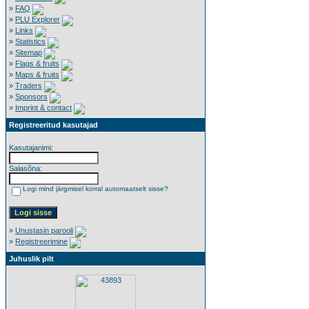
»
FAQ
»
PLU Explorer
»
Links
»
Statistics
»
Sitemap
»
Flags & fruits
»
Maps & fruits
»
Traders
»
Sponsors
»
Imprint & contact
Registreeritud kasutajad
Kasutajanimi:
Salasõna:
Logi mind järgmisel korral automaatselt sisse?
»
Unustasin parooli
»
Registreerimine
Juhuslik pilt