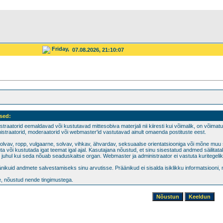
Friday,
07.08.2026, 21:10:07
sed:
istraatorid eemaldavad või kustutavad mittesobiva materjali nii kiiresti kui võimalik, on võimatu 
istraatorid, moderaatorid või webmaster'id vastutavad ainult omaenda postituste eest.
a solvav, ropp, vulgaarne, solvav, vihkav, ähvardav, seksuaalse orientatsiooniga või mõne muu 
a või kustutada igat teemat igal ajal. Kasutajana nõustud, et sinu sisestatud andmed säilita
 juhul kui seda nõuab seaduskaitse organ. Webmaster ja administraator ei vastuta kuritegelik
ikuid andmete salvestamiseks sinu arvutisse. Präänikud ei sisalda isiklikku informatsiooni,
le, nõustud nende tingimustega.