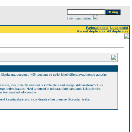
Laiendatud otsing
Parimad pildid
Uued pildid
Recent duplicates
All duplicates
jälgida igat postitust. Kõik postitused sellel lehel väljendavad nende autorite
sisuga, mis võib olla vastuolus kehtivate seadustega. Administraatoril või
takse andmebaasis. Neid andmeid ei edastata kolmandatele isikutele sinu
ul teel saadud info eest.w
 neid kasutatakse sinu individuaalse kasutamise lihtsustamiseks.