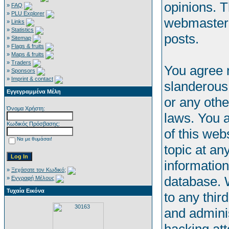
opinions. T
»
FAQ
»
PLU Explorer
webmasters 
»
Links
»
Statistics
posts.
»
Sitemap
»
Flags & fruits
»
Maps & fruits
»
Traders
You agree n
»
Sponsors
»
Imprint & contact
slanderous,
Εγγεγραμμένα Μέλη
or any othe
Όνομα Χρήστη:
laws. You 
Κωδικός Πρόσβασης:
of this web
Να με θυμάσαι!
topic at an
informatio
»
Ξεχάσατε τον Κωδικό;
database. W
»
Εγγραφή Μέλους
Τυχαία Εικόνα
to any thir
and adminis