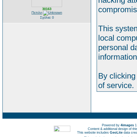
hacking att
compromis
30163
Πεπόνι
Σχόλια: 0
This system
local comp
personal da
information
By clicking
of service.
Powered by
4images
1
Content & additional design of t
This website includes
GeoLite
data cre