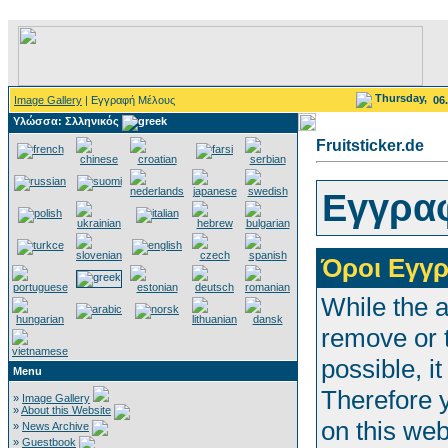
Thursday,
Image Gallery
| Εγγραφή Μέλους
06
Υλώσσα: Σλληνικός
Fruitsticker.de
Εγγρα
Όροι Εγγ
While the a
remove or t
possible, i
Menu
Therefore 
»
Image Gallery
»
About this Website
on this web
»
News Archive
»
Guestbook