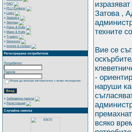
изразяват
»
FAQ
»
PLU Explorer
Затова , 
»
Links
»
Statistics
администр
»
Sitemap
»
Flags & fruits
техните с
»
Maps & fruits
»
Traders
»
Sponsors
»
Imprint & contact
Вие се съг
Регистрирани потребители
оскърбите
Потребител:
клеветнич
Парола:
- ориенти
Искам да влизам автоматично с всяко посещение.
наруши ка
съгласява
»
Забравена парола
администр
»
Регистрация
Случайна сминка
премахнат
всяко врем