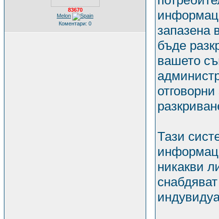
потребител
83670
информаци
Melon
Коментари: 0
запазена 
бъде разкр
вашето съ
администр
отговорни 
разкриван
Тази сист
информаци
никакви л
снабдяват
индувидуа