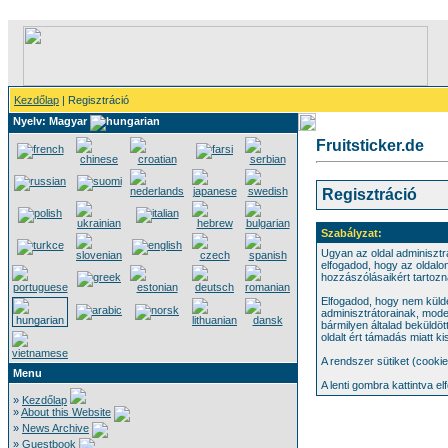
Kezdőlap
| Regisztráció
Nyelv: Magyar
Fruitsticker.de
Regisztráció
Szabályzat:
Ugyan az oldal adminisztr
elfogadod, hogy az oldalo
hozzászólásaikért tartozn
Elfogadod, hogy nem külde
adminisztrátorainak, mod
bármilyen általad beküldö
oldalt ért támadás miatt ki
A rendszer sütiket (cooki
Menu
A lenti gombra kattintva e
»
Kezdőlap
»
About this Website
»
News Archive
»
Guestbook