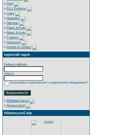
»
FAQ
»
PLU Explorer
»
Links
»
Statistics
»
Sitemap
»
Flags & fruits
»
Maps & fruits
»
Traders
»
Sponsors
»
Imprint & contact
regisztrált tagok
Felhasználónév:
Jelszó:
Automatikus bejelentkezés a legközelebbi látogatáskor?
»
Elfelejtett jelszó
»
Regisztráció
Véletlenszerű kép