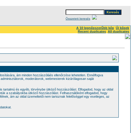
Összetett keresés
A 10 legnépszerűbb kép
Új képek
Recent duplicates
All duplicates
ódosítására, ám minden hozzászóláés ellenőrzése lehetetlen. Ennélfogva
z adminisztátorok, moderátorok, webmesterek kizárólagosan saját
is tartalmú és egyéb, törvénybe ütköző hozzászólást. Elfogadod, hogy az oldal
intük a szabályokba ütköző hozzászólást. Felhasználóként elfogadod, hogy
élnek, ám az oldal üzemeltetői nem tartoznak felelőséggel egy esetleges, az
datokat.