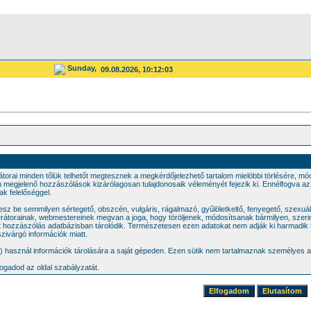
Sunday,
09.08.2026, 10:12:03
átorai minden tőlük telhetőt megtesznek a megkérdőjelezhető tartalom mielöbbi törlésére, m
n megjelenő hozzászólások kizárólagosan tulajdonosaik véleményét fejezik ki. Ennélfogva a
ak felelőséggel.
sz be semmilyen sértegető, obszcén, vulgáris, rágalmazó, gyűlöletkeltő, fenyegető, szexuál
erátorainak, webmestereinek megvan a joga, hogy töröljenek, módosítsanak bármilyen, szer
tt hozzászólás adatbázisban tárolódik. Természetesen ezen adatokat nem adják ki harmadik f
szivárgó információk miatt.
e) használ információk tárolására a saját gépeden. Ezen sütik nem tartalmaznak személyes a
lfogadod az oldal szabályzatát.