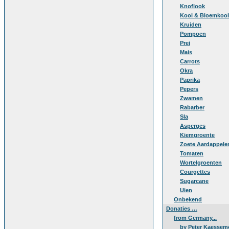
Knoflook
Kool & Bloemkool
Kruiden
Pompoen
Prei
Mais
Carrots
Okra
Paprika
Pepers
Zwamen
Rabarber
Sla
Asperges
Kiemgroente
Zoete Aardappele
Tomaten
Wortelgroenten
Courgettes
Sugarcane
Uien
Onbekend
Donaties …
from Germany...
by Peter Kaessem