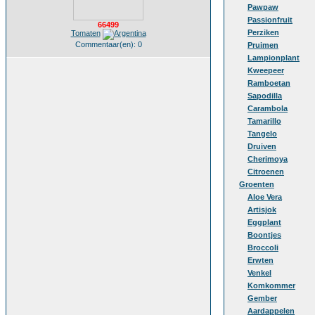
Pawpaw
Passionfruit
66499
Perziken
Tomaten
Commentaar(en): 0
Pruimen
Lampionplant
Kweepeer
Ramboetan
Sapodilla
Carambola
Tamarillo
Tangelo
Druiven
Cherimoya
Citroenen
Groenten
Aloe Vera
Artisjok
Eggplant
Boontjes
Broccoli
Erwten
Venkel
Komkommer
Gember
Aardappelen