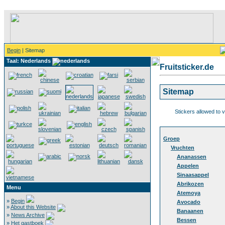
Begin
| Sitemap
Taal: Nederlands
Fruitsticker.de
Sitemap
Stickers allowed to 
Groep
Vruchten
Ananassen
Appelen
Sinaasappel
Abrikozen
Menu
Atemoya
»
Begin
Avocado
»
About this Website
Banaanen
»
News Archive
Bessen
»
Het gastboek