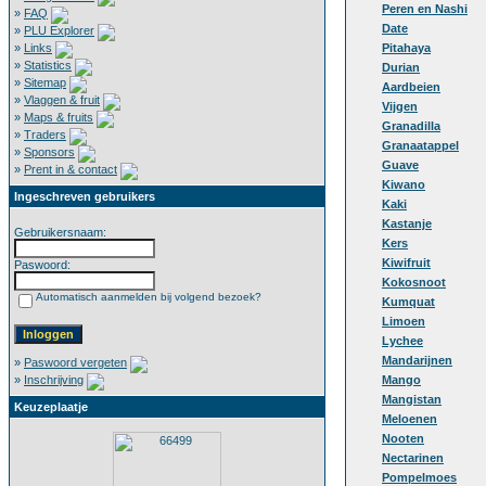
Peren en Nashi
»
FAQ
Date
»
PLU Explorer
»
Links
Pitahaya
»
Statistics
Durian
»
Sitemap
Aardbeien
»
Vlaggen & fruit
Vijgen
»
Maps & fruits
Granadilla
»
Traders
Granaatappel
»
Sponsors
Guave
»
Prent in & contact
Kiwano
Ingeschreven gebruikers
Kaki
Kastanje
Gebruikersnaam:
Kers
Kiwifruit
Paswoord:
Kokosnoot
Automatisch aanmelden bij volgend bezoek?
Kumquat
Limoen
Lychee
Mandarijnen
»
Paswoord vergeten
»
Inschrijving
Mango
Mangistan
Keuzeplaatje
Meloenen
Nooten
Nectarinen
Pompelmoes