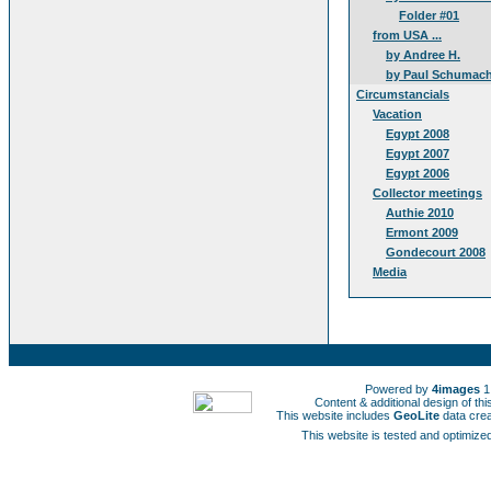
Folder #01
from USA ...
by Andree H.
by Paul Schumach
Circumstancials
Vacation
Egypt 2008
Egypt 2007
Egypt 2006
Collector meetings
Authie 2010
Ermont 2009
Gondecourt 2008
Media
Powered by
4images
1
Content & additional design of t
This website includes
GeoLite
data cre
This website is tested and optimized