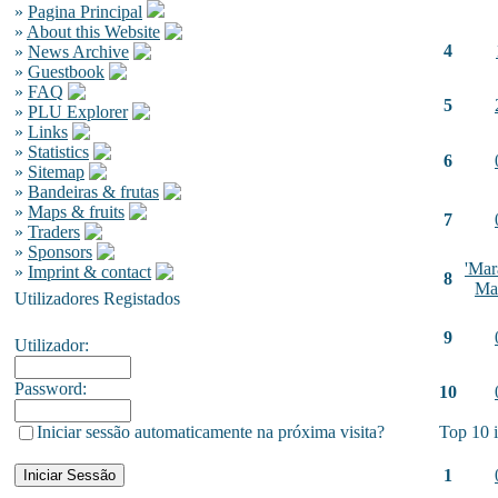
»
Pagina Principal
»
About this Website
4
»
News Archive
»
Guestbook
»
FAQ
5
»
PLU Explorer
»
Links
»
Statistics
6
»
Sitemap
»
Bandeiras & frutas
»
Maps & fruits
7
»
Traders
»
Sponsors
'Mar
»
Imprint & contact
8
Ma
Utilizadores Registados
9
Utilizador:
Password:
10
Iniciar sessão automaticamente na próxima visita?
Top 10 
1