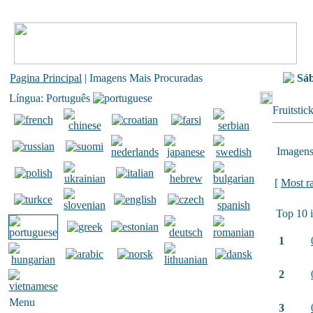
Pagina Principal
| Imagens Mais Procuradas
Sá
Língua: Português
Fruitstic
Imagens
[
Most r
Top 10 
1
2
Menu
3