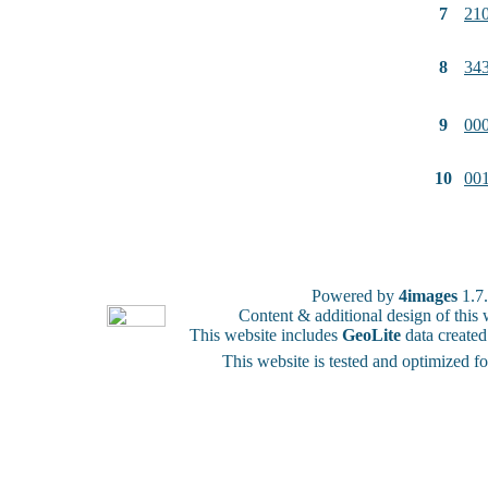
7
21
8
34
9
00
10
00
Powered by
4images
1.7
Content & additional design of thi
This website includes
GeoLite
data create
This website is tested and optimized f