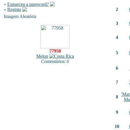
»
Esqueceu a password?
»
Registo
2
Imagem Aleatória
3
4
77958
5
Melon
Comentários: 0
6
7
'Mar
8
Ma
9
10